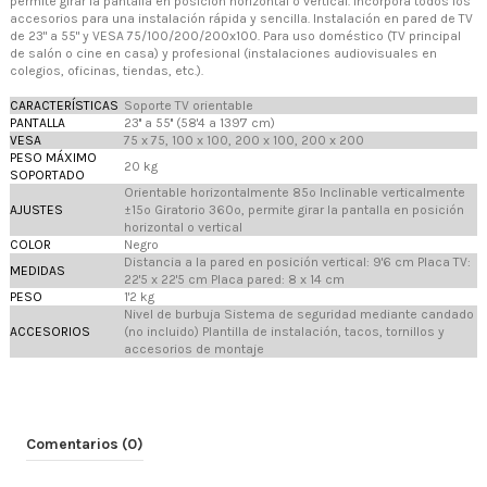
permite girar la pantalla en posición horizontal o vertical. Incorpora todos los
accesorios para una instalación rápida y sencilla. Instalación en pared de TV
de 23" a 55" y VESA 75/100/200/200x100. Para uso doméstico (TV principal
de salón o cine en casa) y profesional (instalaciones audiovisuales en
colegios, oficinas, tiendas, etc.).
CARACTERÍSTICAS
Soporte TV orientable
PANTALLA
23'' a 55'' (58'4 a 139'7 cm)
VESA
75 x 75, 100 x 100, 200 x 100, 200 x 200
PESO MÁXIMO
20 kg
SOPORTADO
Orientable horizontalmente 85º Inclinable verticalmente
AJUSTES
±15º Giratorio 360º, permite girar la pantalla en posición
horizontal o vertical
COLOR
Negro
Distancia a la pared en posición vertical: 9'6 cm Placa TV:
MEDIDAS
22'5 x 22'5 cm Placa pared: 8 x 14 cm
PESO
1'2 kg
Nivel de burbuja Sistema de seguridad mediante candado
ACCESORIOS
(no incluido) Plantilla de instalación, tacos, tornillos y
accesorios de montaje
Comentarios (0)