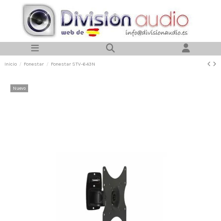
Inicio
Fonestar
Fonestar STV-643N
Nuevo