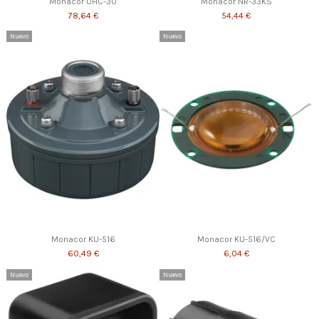
Monacor UHC-30
Monacor NR-33KS
78,64 €
54,44 €
Nuevo
Nuevo
Monacor KU-516
Monacor KU-516/VC
60,49 €
6,04 €
Nuevo
Nuevo