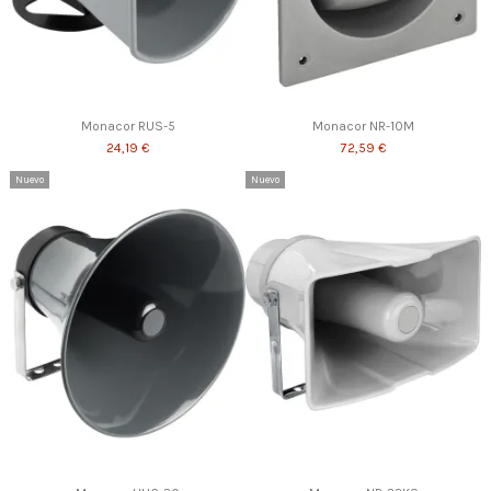
Monacor RUS-5
Monacor NR-10M
24,19 €
72,59 €
Nuevo
Nuevo