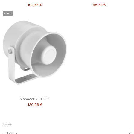
102,84 €
96,79 €
Nuevo
Monacor NR-60KS
120,99 €
Inicio
Beyma