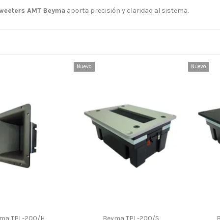
weeters AMT Beyma
aporta precisión y claridad al sistema.
Nuevo
Nuevo
ma TPL-200/H
Beyma TPL-200/S