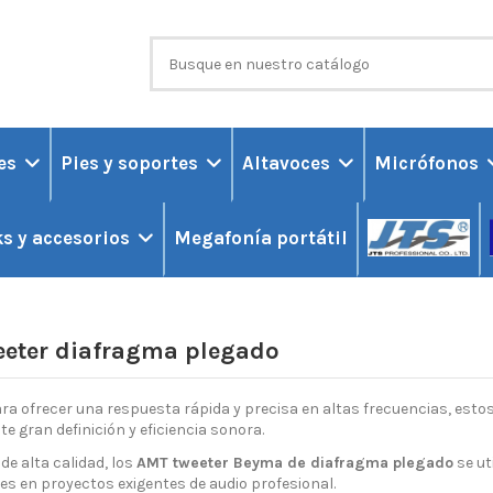
ces
Pies y soportes
Altavoces
Micrófonos
Megafonía portátil
s y accesorios
eter diafragma plegado
a ofrecer una respuesta rápida y precisa en altas frecuencias, esto
e gran definición y eficiencia sonora.
de alta calidad, los
AMT tweeter Beyma de diafragma plegado
se ut
es en proyectos exigentes de audio profesional.