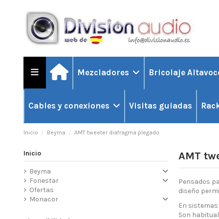
Mezcladores
Bricolaje Altavo
Visitas guiadas
Cables y conexiones
Rack
Inicio
Beyma
AMT tweeter diafragma plegado
Inicio
AMT twe
Beyma
Fonestar
Pensados par
Ofertas
diseño permit
Monacor
En sistemas 
Son habitual