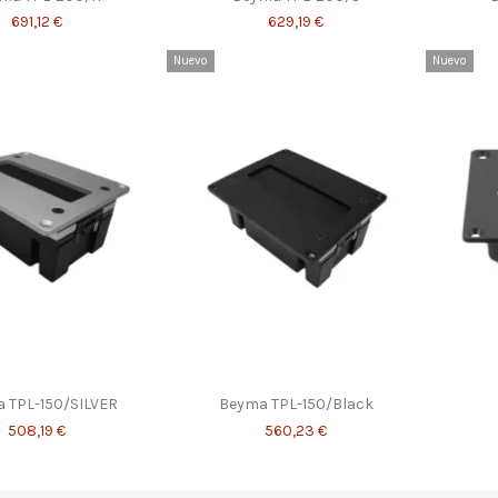
691,12 €
629,19 €
Nuevo
Nuevo
 TPL-150/SILVER
Beyma TPL-150/Black
508,19 €
560,23 €