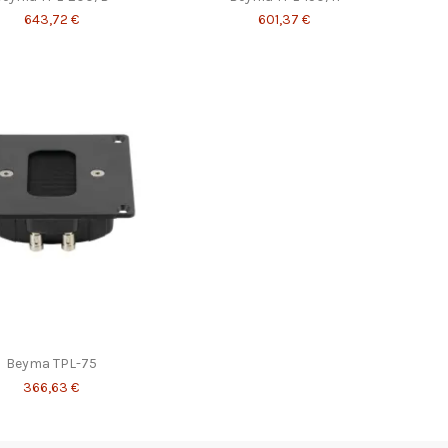
643,72 €
601,37 €
Beyma TPL-75
366,63 €