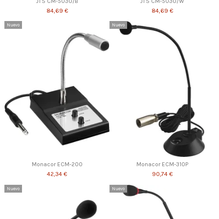
JTS CM-503U/B
JTS CM-503U/W
84,69 €
84,69 €
Nuevo
Nuevo
Monacor ECM-200
Monacor ECM-310P
42,34 €
90,74 €
Nuevo
Nuevo