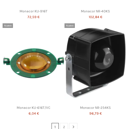
Monacor KU-916T
Monacor NR-40KS
72,59 €
102,84 €
Nuevo
Nuevo
Monacor KU-616T/VC
Monacor NR-254KS
6,04 €
96,79 €
1
2