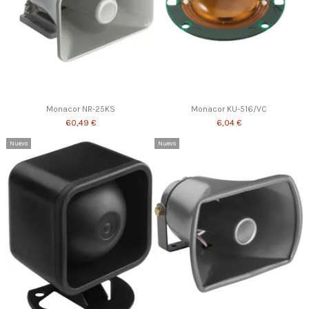
Monacor NR-25KS
Monacor KU-516/VC
60,49 €
6,04 €
Nuevo
Nuevo