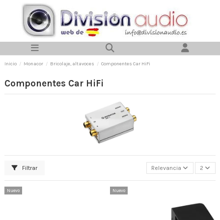
Inicio
Monacor
Bricolaje, altavoces
Componentes Car HiFi
Componentes Car HiFi
Filtrar
Relevancia
2
Nuevo
Nuevo