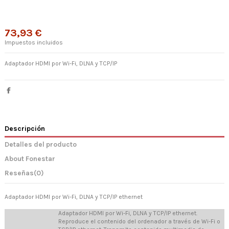
73,93 €
Impuestos incluidos
Adaptador HDMI por Wi-Fi, DLNA y TCP/IP
Descripción
Detalles del producto
About Fonestar
Reseñas
(0)
Adaptador HDMI por Wi-Fi, DLNA y TCP/IP ethernet
Adaptador HDMI por Wi-Fi, DLNA y TCP/IP ethernet.
Reproduce el contenido del ordenador a través de Wi-Fi o