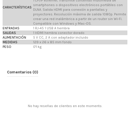
TCP/IP ethernet. Transmite contenido multimedia de
smartphones o dispositivos electrónicos portátiles con
CARACTERÍSTICAS
DLNA. Salida HDMI para conexión a pantallas y
proyectores. Resolución máxima de salida 1080p. Permite
crear una red inalámbrica a partir de un router sin Wi-Fi.
Compatible con Windows y Mac-OS.
ENTRADAS
1 RJ-45 1 USB A hembra
SALIDAS
1 HDMI hembra conector dorado
ALIMENTACIÓN
5 V CC, 2 A con adaptador incluido
MEDIDAS
129 x 26 x 85 mm fondo
PESO
0'1 kg
Comentarios (0)
No hay reseñas de clientes en este momento.