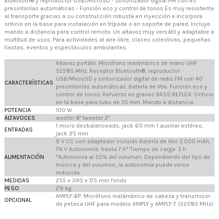
Bluetooth® y reproductor USB/MicroSD - Sintonizador digital FM con 40
presintonías automáticas - Función eco y control de tonos Es muy resistente
al transporte gracias a su construcción robusta en inyección e incorpora
orificio en la base para instalación en trípode o en soporte de pared. Incluye
mando a distancia para control remoto. Un altavoz muy versátil y adaptable a
multitud de usos. Para actividades al aire libre, clases colectivas, pequeñas
fiestas, eventos y espectáculos ambulantes.
Altavoz portátil. Micrófono inalámbrico de mano UHF
525'85 MHz. Receptor Bluetooth®, reproductor
USB/MicroSD y sintonizador digital de radio FM con 40
CARACTERÍSTICAS
presintonías automáticas. Batería de litio. Función eco y
control de tonos. Refuerzo en graves BASS REFLEX. Orificio
en la base para tubo de 35 mm. Mando a distancia.
POTENCIA
100 W
ALTAVOCES
woofer 8" tweeter 2"
1 micro desbalanceado, jack 6'3 mm 1 auxiliar estéreo,
ENTRADAS
jack 3'5 mm
9 V CC con adaptador incluido Batería de litio 2.000 mAh,
7'4 V Autonomía: hasta 7 h* Tiempo de carga: 5 h
ALIMENTACIÓN
*Autonomía al 50% del volumen. Dependiendo del tipo de
música y del volumen, la autonomía puede verse
reducida.
MEDIDAS
255 x 390 x 175 mm fondo
PESO
2'9 kg
AMPLY-BP: Micrófono inalámbrico de cabeza y transmisor
OPCIONAL
de petaca UHF para modelo AMPLY y AMPLY-T (525'85 MHz)