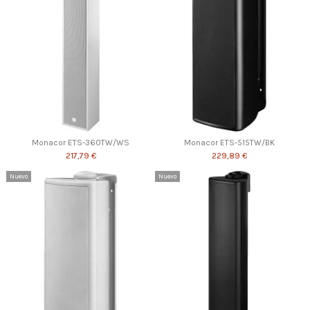
Monacor ETS-360TW/WS
Monacor ETS-515TW/BK
217,79 €
229,89 €
Nuevo
Nuevo