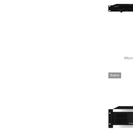
Baterías
(13)
Baterías, cargadores
(3)
Baterías recargables
(10)
Beyma
(159)
Bocinas
(7)
Bricolaje
(54)
Bricolaje, altavoces
(6)
Cables de audio
(72)
Mon
Cables ensamblados
(28)
Cables sin conexiones
(34)
Cables y conexiones
(24)
Nuevo
Cajas, racks y bolsas
(90)
Combinadores y repartidores de línea
(7)
Componentes Car HiFi
(2)
Componentes de redes, componentes
informáticos
(14)
Componentes electrónicos
(143)
Componentes mecánicos
(66)
Componentes para vídeo
(18)