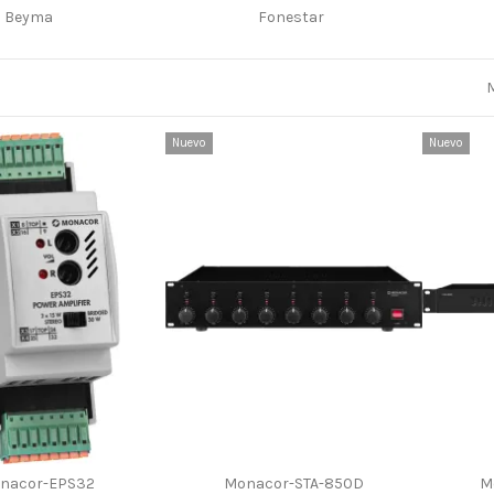
Beyma
Fonestar
M
Nuevo
Nuevo
nacor-EPS32
Monacor-STA-850D
M