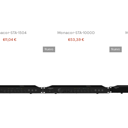
acor-STA-1504
Monacor-STA-1000D
M
611,04 €
653,39 €
Nuevo
Nuevo