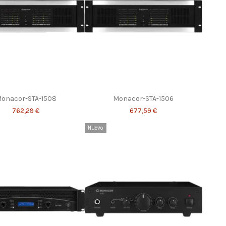
onacor-STA-1508
Monacor-STA-1506
762,29 €
677,59 €
Nuevo