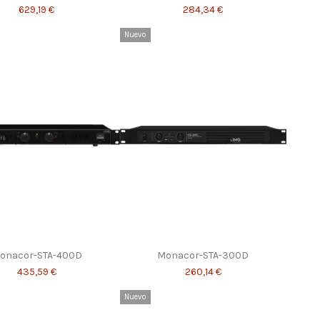
629,19 €
284,34 €
Nuevo
onacor-STA-400D
Monacor-STA-300D
435,59 €
260,14 €
Nuevo