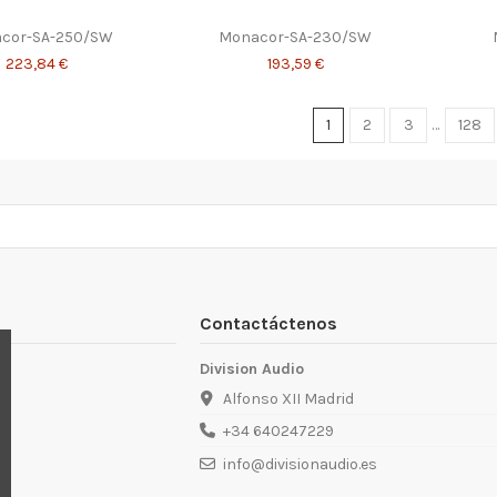
cor-SA-250/SW
Monacor-SA-230/SW
223,84 €
193,59 €
1
2
3
…
128
Contactáctenos
Division Audio
Alfonso XII Madrid
+34 640247229
info@divisionaudio.es