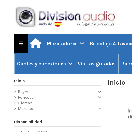
Mezcladores
Bricolaje Altavo
Visitas guiadas
Cables y conexiones
Rack
Inicio
Inicio
Beyma
Fonestar
Ofertas
Monacor
Disponibilidad