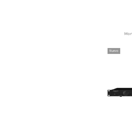
Conectores, Tomas
(126)
Conferencias
(15)
Conjuntos
(2)
Controladores de streaming de audio
(36)
Creación de recintos
(42)
Mon
Filtros pasivos
(9)
Fonestar
(722)
Herramientas de audio
(62)
Nuevo
Interiores
(21)
JTS
(103)
Medición
(21)
Medios de audio
(14)
Megafonía portátil
(35)
Mezcladores Amplificados
(1)
Mezcladores analógicos
(14)
Mezcladores de rack
(2)
Mezcladores digitales
(3)
Micrófonos de cabeza
(18)
Micrófonos de instrumento
(24)
Micrófonos de sobremesa
(29)