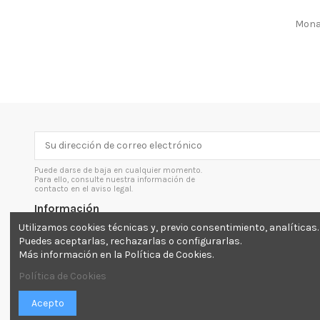
Micrófonos especiales
(17)
Mona
Micrófonos vocales
(21)
Monitorización in-ear
(4)
Motores con guias de onda
(5)
Motores de compresión
(28)
Módulos
(4)
Módulos activos
(1)
Módulos de pared
(5)
Ofertas
(10)
Pasivo
(12)
Puede darse de baja en cualquier momento.
Pasivo
(1)
Para ello, consulte nuestra información de
contacto en el aviso legal.
Pies de iluminación
(1)
Información
Pies de micrófono
(39)
Utilizamos cookies técnicas y, previo consentimiento, analíticas.
Pies de recinto
(36)
Envíos y devoluciones
Puedes aceptarlas, rechazarlas o configurarlas.
Protectores auditivos y almohadillas de
Más información en la Política de Cookies.
Aviso legal
repuesto
(2)
Inicio
Recintos
(4)
Política de Cookies
Recintos activos
(4)
Acepto
Routers matriz analógicos
(4)