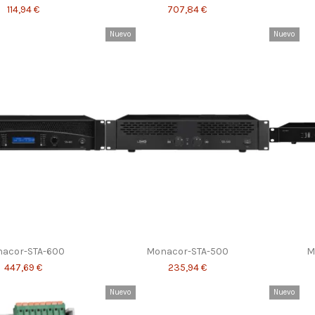
114,94 €
707,84 €
Nuevo
Nuevo
acor-STA-600
Monacor-STA-500
M
447,69 €
235,94 €
Nuevo
Nuevo