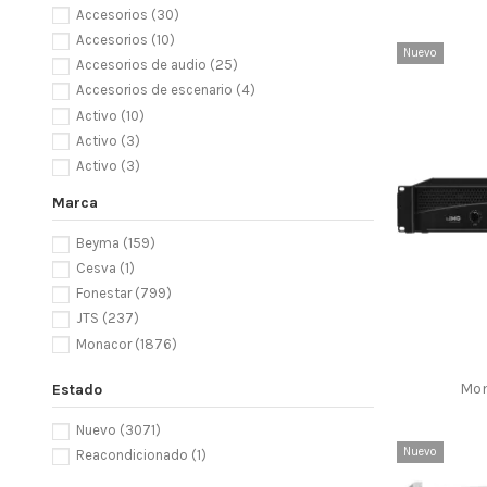
Accesorios
(30)
Accesorios
(10)
Nuevo
Accesorios de audio
(25)
Accesorios de escenario
(4)
Activo
(10)
Activo
(3)
Activo
(3)
Activo
(1)
Marca
Adaptadores
(38)
Agujas Fonestar
(69)
Beyma
(159)
Alimentadores de voltaje fijo
(10)
Cesva
(1)
Alimentadores universales
(5)
Fonestar
(799)
Altavoces Coaxiales
(14)
JTS
(237)
Altavoces de graves y altavoces de graves-
Monacor
(1876)
medios
(39)
Mon
Altavoces de graves y altavoces de graves-
Estado
medios
(29)
Nuevo
(3071)
Altavoces de media y baja frecuencia
(71)
Nuevo
Reacondicionado
(1)
Altavoces de medios
(9)
Altavoces de pabellón
(9)