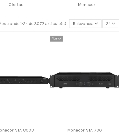
Ofertas
Monacor
ostrando 1-24 de 3072 artículo(s)
Relevancia
24
Nuevo
onacor-STA-800D
Monacor-STA-700