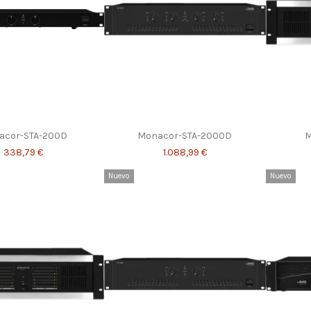
acor-STA-200D
Monacor-STA-2000D
M
338,79 €
1.088,99 €
Nuevo
Nuevo