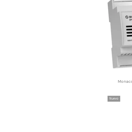
Altavoces de techo y pared
(28)
Altavoces EN 54
(12)
Altavoces HiFi
(52)
Altavoces integrables
(69)
Altavoces para megafonía
(50)
Altavoces proyectores
(13)
Altavoces resistentes a la intemperie
(3)
Altavoz colgante
(8)
Amplia gama
(3)
Amplificadores de potencia
(6)
Amplificadores de potencia
(24)
Monaco
Amplificadores mezcladores
(43)
Amplificadores para megafonía
(12)
AMT tweeter diafragma plegado
(7)
Nuevo
Atriles
(3)
Atriles y demás
(8)
Auriculares
(24)
Baja impedancia
(13)
Baja impedancia
(8)