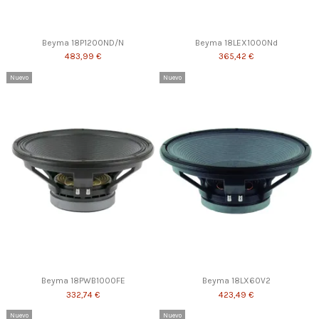
Beyma 18P1200ND/N
Beyma 18LEX1000Nd
483,99 €
365,42 €
Nuevo
Nuevo
Beyma 18PWB1000FE
Beyma 18LX60V2
332,74 €
423,49 €
Nuevo
Nuevo