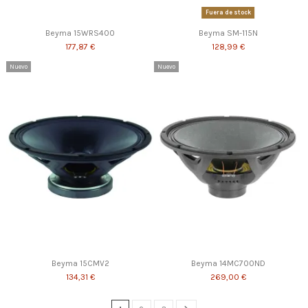
Fuera de stock
Beyma 15WRS400
Beyma SM-115N
177,87 €
128,99 €
Nuevo
Nuevo
Beyma 15CMV2
Beyma 14MC700ND
134,31 €
269,00 €