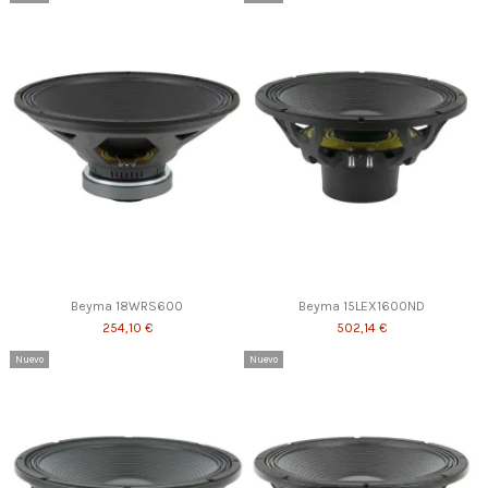
Beyma 18WRS600
Beyma 15LEX1600ND
254,10 €
502,14 €
Nuevo
Nuevo