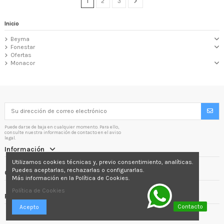
1
2
3
Inicio
Beyma
Fonestar
Ofertas
Monacor
Puede darse de baja en cualquier momento. Para ello,
consulte nuestra información de contacto en el aviso
legal.
Información
Utilizamos cookies técnicas y, previo consentimiento, analíticas.
Puedes aceptarlas, rechazarlas o configurarlas.
Contactáctenos
Más información en la Política de Cookies.
Política de Cookies
Follow us
Contacto
Acepto