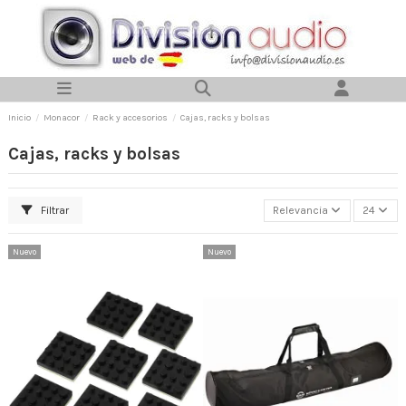
Inicio
Monacor
Rack y accesorios
Cajas, racks y bolsas
Cajas, racks y bolsas
Filtrar
Relevancia
24
Nuevo
Nuevo