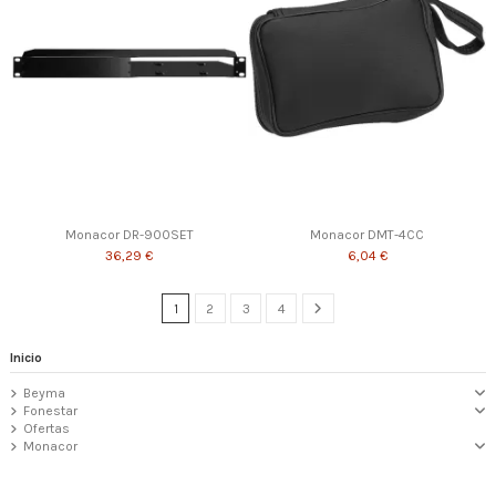
Monacor DR-900SET
Monacor DMT-4CC
36,29 €
6,04 €
1
2
3
4
Inicio
Beyma
Fonestar
Ofertas
Monacor