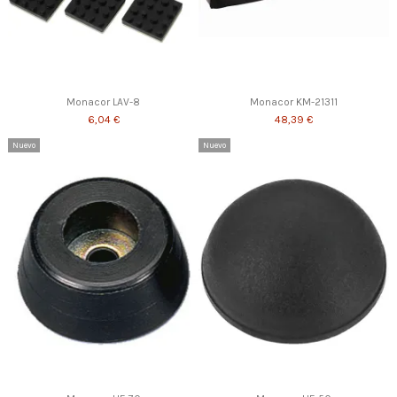
Monacor LAV-8
Monacor KM-21311
6,04 €
48,39 €
Nuevo
Nuevo