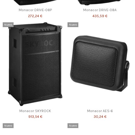
Monacor DRIVE-08P
Monacor DRIVE-08A
272,24 €
435,59 €
Nuevo
Nuevo
Monacor SKYROCK
Monacor AES-6
913,54 €
30,24 €
Nuevo
Nuevo