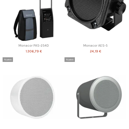
Monacor PAS-254D
Monacor AES-5
1.306,79 €
24,19 €
Nuevo
Nuevo