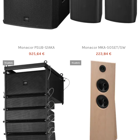
Monacor PSUB-12AKA
Monacor MKA-50SET/SW
925,64 €
223,84 €
Nuevo
Nuevo