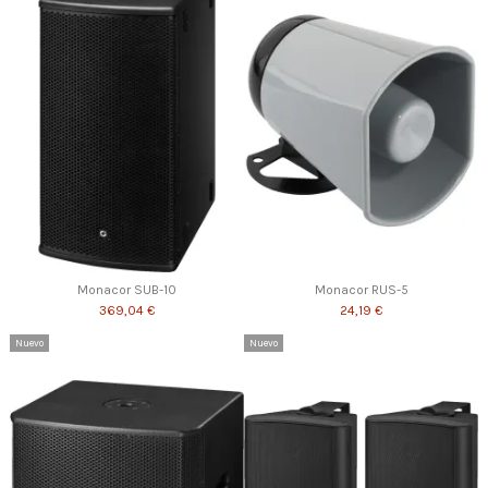
Monacor SUB-10
Monacor RUS-5
369,04 €
24,19 €
Nuevo
Nuevo