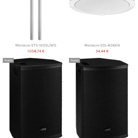
Monacor ETS-120SL/WS
Monacor EDL-606EN
1.058,74 €
54,44 €
Nuevo
Nuevo