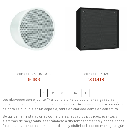
Monacor DAR-1000-10
Monacor BS-120
84,69 €
1.022,44 €
1
2
3
…
14
Los altavoces son el punto final del sistema de audio, encargados de
convertir la señal eléctrica en sonido audible. Su elección determina cómo
se percibe el audio en un espacio, tanto en claridad como en cobertura.
Se utilizan en instalaciones comerciales, espacios públicos, eventos y
sistemas de megafonía, adaptándose a diferentes tamaños y necesidades.
Existen soluciones para interior, exterior y distintos tipos de montaje según