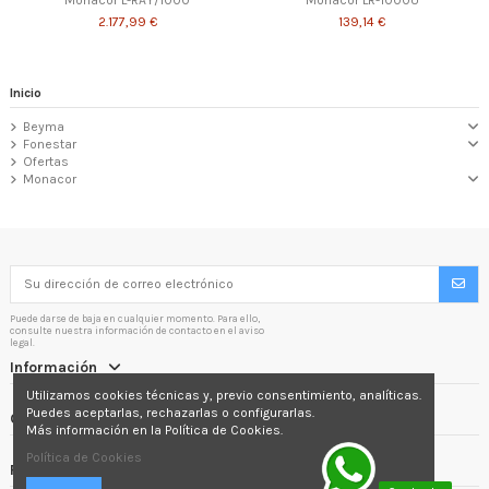
Monacor L-RAY/1000
Monacor LR-1000U
2.177,99 €
139,14 €
Inicio
Beyma
Fonestar
Ofertas
Monacor
Puede darse de baja en cualquier momento. Para ello,
consulte nuestra información de contacto en el aviso
legal.
Información
Utilizamos cookies técnicas y, previo consentimiento, analíticas.
Puedes aceptarlas, rechazarlas o configurarlas.
Contactáctenos
Más información en la Política de Cookies.
Política de Cookies
Follow us