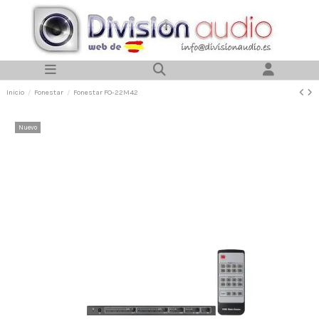
Inicio
Fonestar
Fonestar FO-22M42
Nuevo