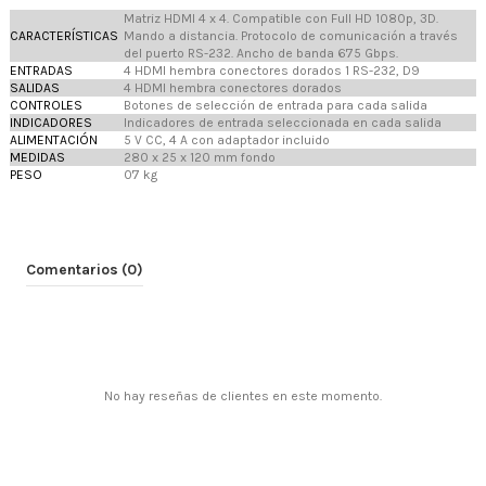
Matriz HDMI 4 x 4. Compatible con Full HD 1080p, 3D.
CARACTERÍSTICAS
Mando a distancia. Protocolo de comunicación a través
del puerto RS-232. Ancho de banda 6'75 Gbps.
ENTRADAS
4 HDMI hembra conectores dorados 1 RS-232, D9
SALIDAS
4 HDMI hembra conectores dorados
CONTROLES
Botones de selección de entrada para cada salida
INDICADORES
Indicadores de entrada seleccionada en cada salida
ALIMENTACIÓN
5 V CC, 4 A con adaptador incluido
MEDIDAS
280 x 25 x 120 mm fondo
PESO
0'7 kg
Comentarios (0)
No hay reseñas de clientes en este momento.