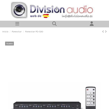
Inicio
Fonestar
Fonestar FO-530
Nuevo