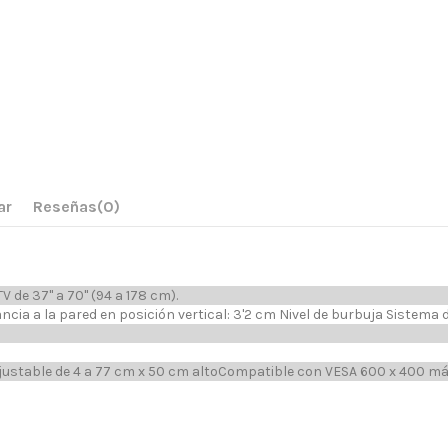
ar
Reseñas
(0)
V de 37" a 70" (94 a 178 cm).
ncia a la pared en posición vertical: 3'2 cm Nivel de burbuja Sistema 
justable de 4 a 77 cm x 50 cm altoCompatible con VESA 600 x 400 m