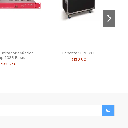
Limitador acústico
Fonestar FRC-269
ap 50SR Basis
715,23 €
1.783,37 €