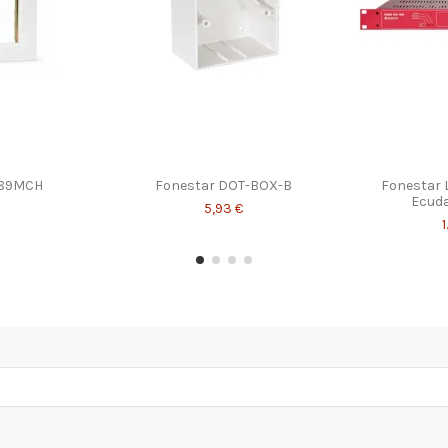
-89MCH
Fonestar DOT-BOX-B
Fonestar 
Ecud
5,93 €