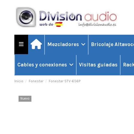
Mezcladores
Bricolaje Altavo
Visitas guiadas
Cables y conexiones
Rack
Inicio
Fonestar
Fonestar STV-656P
Nuevo