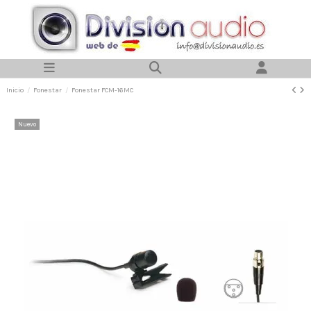
Inicio
Fonestar
Fonestar FCM-16MC
Nuevo