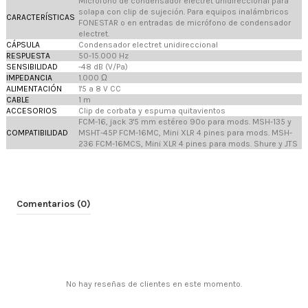
Micrófono de condensador electret unidireccional para
solapa con clip de sujeción. Para equipos inalámbricos
CARACTERÍSTICAS
FONESTAR o en entradas de micrófono de condensador
electret.
CÁPSULA
Condensador electret unidireccional
RESPUESTA
50-15.000 Hz
SENSIBILIDAD
-48 dB (V/Pa)
IMPEDANCIA
1.000 Ω
ALIMENTACIÓN
1'5 a 8 V CC
CABLE
1 m
ACCESORIOS
Clip de corbata y espuma quitavientos
FCM-16, jack 3'5 mm estéreo 90º para mods. MSH-135 y
COMPATIBILIDAD
MSHT-45P FCM-16MC, Mini XLR 4 pines para mods. MSH-
236 FCM-16MCS, Mini XLR 4 pines para mods. Shure y JTS
Comentarios (0)
No hay reseñas de clientes en este momento.