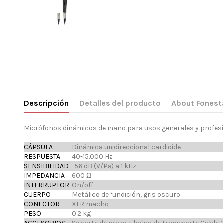
Descripción
Detalles del producto
About Fonest
Micrófonos dinámicos de mano para usos generales y profesi
CÁPSULA
Dinámica unidireccional cardioide
RESPUESTA
40-15.000 Hz
SENSIBILIDAD
-56 dB (V/Pa) a 1 kHz
IMPEDANCIA
600 Ω
INTERRUPTOR
On/off
CUERPO
Metálico de fundición, gris oscuro
CONECTOR
XLR macho
PESO
0'2 kg
ACCESORIOS
Soporte de micro y bolsa de transporte Cable