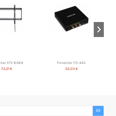
tar STV-636N
Fonestar FO-443
73,21 €
52,03 €