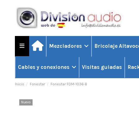
Mezcladores
Bricolaje Altavo
Visitas guiadas
Cables y conexiones
Rack
Inicio
Fonestar
Fonestar FDM-1036-B
Nuevo