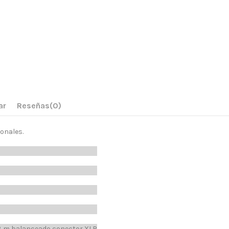
ar
Reseñas
(0)
onales.
 3 m balanceado conector XLR