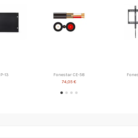
P-13
Fonestar CE-58
Fones
74,05 €