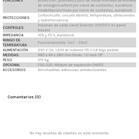
FUNCIONES
protección, prioridad y pico de señal Prioridad de entrada
de emergencia/test por cierre de contactos, euroblock
Inhabilitación/mute por cierre de contactos, euroblock
Cortocircuito, circuito abierto, temperatura, ultrasonidos
PROTECCIONES
y radiofrecuencia
Volumen de cada canal Selector 100/70 V en panel
CONTROLES
trasero
IMPEDANCIA
100 y 70 V, euroblock
RANGO DE
Funcionamiento: 0ºC ~ 50ºC
TEMPERATURA
ALIMENTACIÓN
230 V CA, 1.200 W máximo 115 V CA bajo pedido
MEDIDAS
483 x 44 x 380 mm fondo. 1 U rack 19''
PESO
5'15 kg
OPCIONAL
FSD-22D: Módulo de expansión DANTE
ACCESORIOS
Almohadillas adhesivas antideslizantes
Comentarios (0)
No hay reseñas de clientes en este momento.