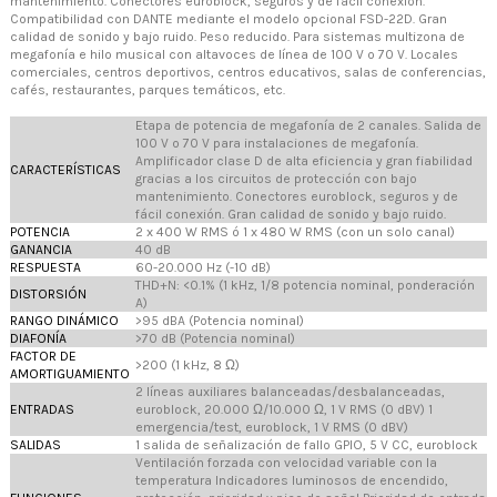
mantenimiento. Conectores euroblock, seguros y de fácil conexión.
Compatibilidad con DANTE mediante el modelo opcional FSD-22D. Gran
calidad de sonido y bajo ruido. Peso reducido. Para sistemas multizona de
megafonía e hilo musical con altavoces de línea de 100 V o 70 V. Locales
comerciales, centros deportivos, centros educativos, salas de conferencias,
cafés, restaurantes, parques temáticos, etc.
Etapa de potencia de megafonía de 2 canales. Salida de
100 V o 70 V para instalaciones de megafonía.
Amplificador clase D de alta eficiencia y gran fiabilidad
CARACTERÍSTICAS
gracias a los circuitos de protección con bajo
mantenimiento. Conectores euroblock, seguros y de
fácil conexión. Gran calidad de sonido y bajo ruido.
POTENCIA
2 x 400 W RMS ó 1 x 480 W RMS (con un solo canal)
GANANCIA
40 dB
RESPUESTA
60-20.000 Hz (-10 dB)
THD+N: <0.1% (1 kHz, 1/8 potencia nominal, ponderación
DISTORSIÓN
A)
RANGO DINÁMICO
>95 dBA (Potencia nominal)
DIAFONÍA
>70 dB (Potencia nominal)
FACTOR DE
>200 (1 kHz, 8 Ω)
AMORTIGUAMIENTO
2 líneas auxiliares balanceadas/desbalanceadas,
ENTRADAS
euroblock, 20.000 Ω/10.000 Ω, 1 V RMS (0 dBV) 1
emergencia/test, euroblock, 1 V RMS (0 dBV)
SALIDAS
1 salida de señalización de fallo GPIO, 5 V CC, euroblock
Ventilación forzada con velocidad variable con la
temperatura Indicadores luminosos de encendido,