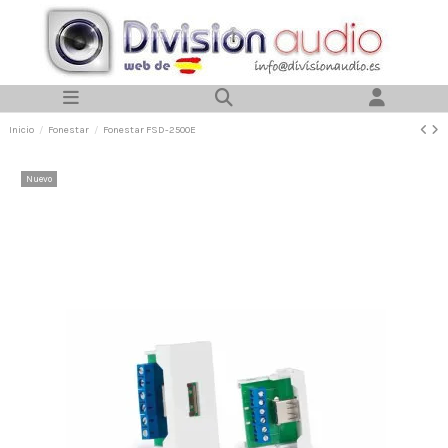
Inicio
Fonestar
Fonestar FSD-2500E
Nuevo