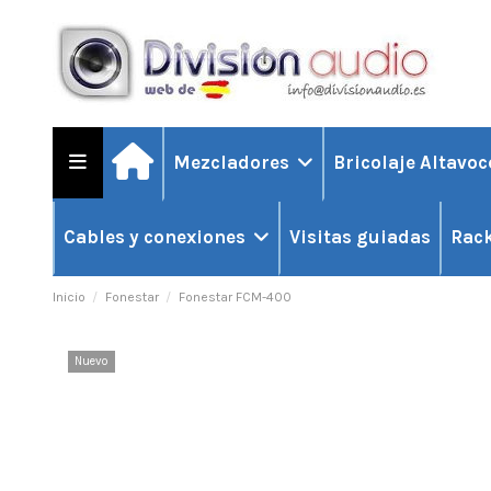
Mezcladores
Bricolaje Altavo
Visitas guiadas
Cables y conexiones
Rack
Inicio
Fonestar
Fonestar FCM-400
Nuevo