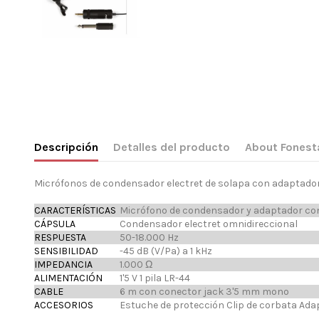
Descripción
Detalles del producto
About Fonest
Micrófonos de condensador electret de solapa con adaptador
CARACTERÍSTICAS
Micrófono de condensador y adaptador con 
CÁPSULA
Condensador electret omnidireccional
RESPUESTA
50-18.000 Hz
SENSIBILIDAD
-45 dB (V/Pa) a 1 kHz
IMPEDANCIA
1.000 Ω
ALIMENTACIÓN
1'5 V 1 pila LR-44
CABLE
6 m con conector jack 3'5 mm mono
ACCESORIOS
Estuche de protección Clip de corbata Ad