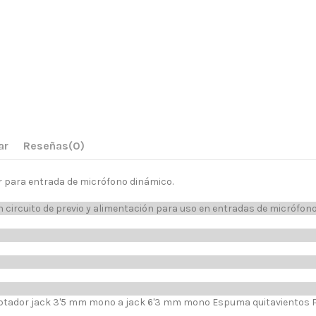
ar
Reseñas
(0)
 para entrada de micrófono dinámico.
circuito de previo y alimentación para uso en entradas de micrófono
aptador jack 3'5 mm mono a jack 6'3 mm mono Espuma quitavientos P