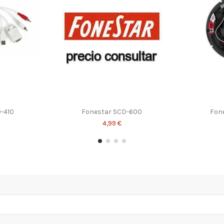
-410
Fonestar SCD-600
Fon
4,99 €