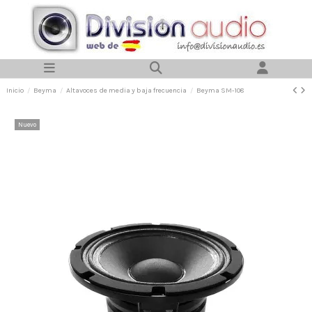
Inicio
Beyma
Altavoces de media y baja frecuencia
Beyma SM-108
Nuevo