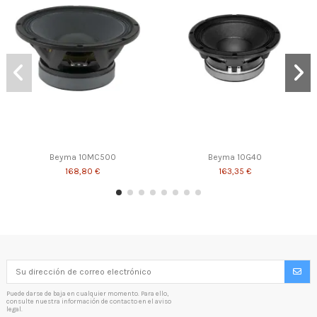
Beyma 10MC500
Beyma 10G40
168,80 €
163,35 €
Puede darse de baja en cualquier momento. Para ello,
consulte nuestra información de contacto en el aviso
legal.