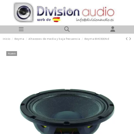
Inicio
Beyma
Altavoces de media y baja frecuencia
Beyma 8MC500Nd
Nuevo