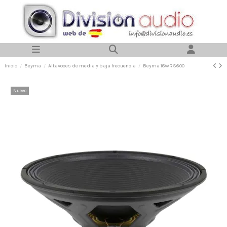
Inicio
Beyma
Altavoces de media y baja frecuencia
Beyma 18WRS600
Nuevo