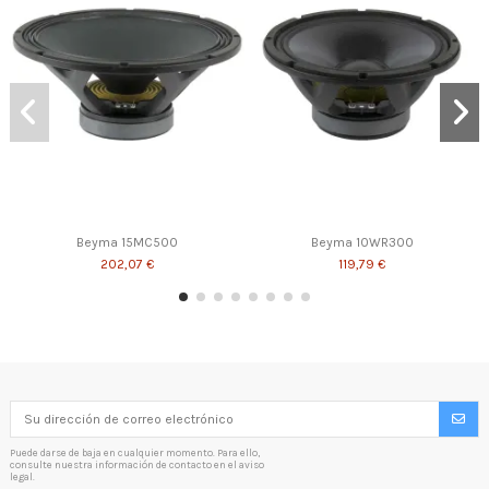
Beyma 15MC500
Beyma 10WR300
202,07 €
119,79 €
Puede darse de baja en cualquier momento. Para ello,
consulte nuestra información de contacto en el aviso
legal.