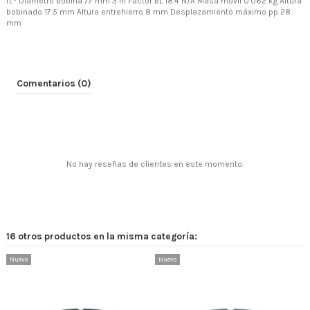
ft.³ Diámetro Bobina 77 mm 3 in Factor BL 18.4 N/A Masa móvil 0.062 kg Altura
bobinado 17.5 mm Altura entrehierro 8 mm Desplazamiento máximo pp 28
mm
Comentarios (0)
No hay reseñas de clientes en este momento.
16 otros productos en la misma categoría:
Nuevo
Nuevo