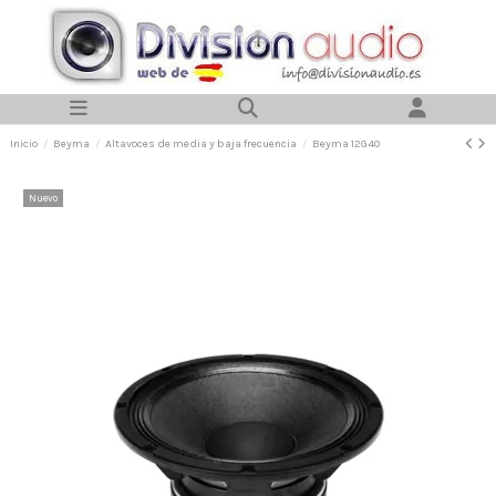
Inicio
Beyma
Altavoces de media y baja frecuencia
Beyma 12G40
Nuevo