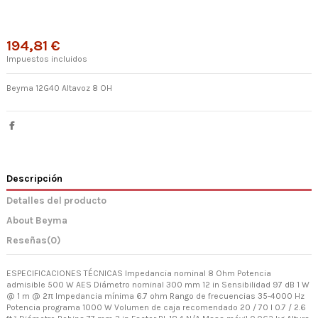
194,81 €
Impuestos incluidos
Beyma 12G40 Altavoz 8 OH
Descripción
Detalles del producto
About Beyma
Reseñas
(0)
ESPECIFICACIONES TÉCNICAS Impedancia nominal 8 Ohm Potencia
admisible 500 W AES Diámetro nominal 300 mm 12 in Sensibilidad 97 dB 1 W
@ 1 m @ 2π Impedancia mínima 6.7 ohm Rango de frecuencias 35-4000 Hz
Potencia programa 1000 W Volumen de caja recomendado 20 / 70 l 0.7 / 2.6