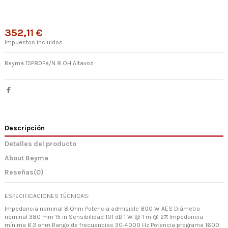
352,11 €
Impuestos incluidos
Beyma 15P80Fe/N 8 OH Altavoz
Descripción
Detalles del producto
About Beyma
Reseñas
(0)
ESPECIFICACIONES TÉCNICAS:
Impedancia nominal 8 Ohm Potencia admisible 800 W AES Diámetro
nominal 380 mm 15 in Sensibilidad 101 dB 1 W @ 1 m @ 2π Impedancia
mínima 6.3 ohm Rango de frecuencias 30-4000 Hz Potencia programa 1600