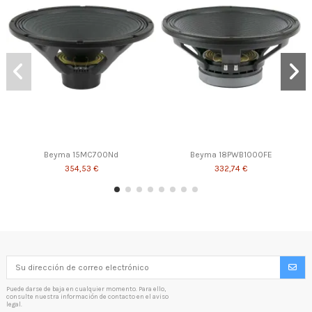
Beyma 15MC700Nd
Beyma 18PWB1000FE
354,53 €
332,74 €
Puede darse de baja en cualquier momento. Para ello,
consulte nuestra información de contacto en el aviso
legal.