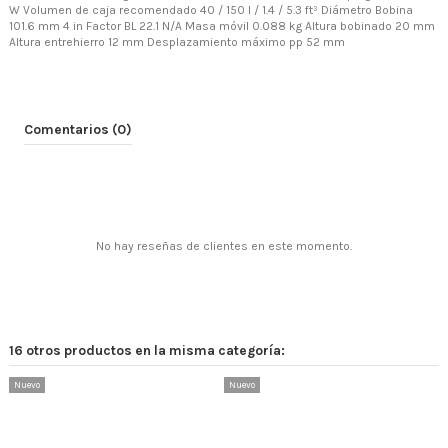
W Volumen de caja recomendado 40 / 150 l / 1.4 / 5.3 ft³ Diámetro Bobina
101.6 mm 4 in Factor BL 22.1 N/A Masa móvil 0.088 kg Altura bobinado 20 mm
Altura entrehierro 12 mm Desplazamiento máximo pp 52 mm
Comentarios (0)
No hay reseñas de clientes en este momento.
16 otros productos en la misma categoría:
Nuevo
Nuevo