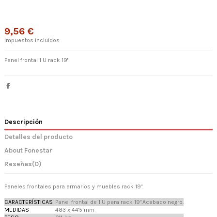
9,56 €
Impuestos incluidos
Panel frontal 1 U rack 19''
Descripción
Detalles del producto
About Fonestar
Reseñas
(0)
Paneles frontales para armarios y muebles rack 19".
CARACTERÍSTICAS
Panel frontal de 1 U para rack 19".Acabado negro.
MEDIDAS
483 x 44'5 mm