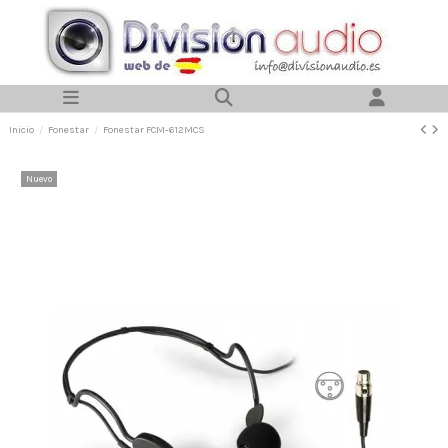
Inicio
Fonestar
Fonestar FCM-612MCS
Nuevo