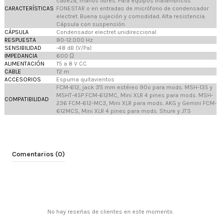
cabeza, manos libres. Para equipos inalámbricos
CARACTERÍSTICAS
FONESTAR o en entradas de micrófono de condensador
electret. Buena sujeción y comodidad. Alta resistencia.
Cápsula con suspensión.
CÁPSULA
Condensador electret unidireccional
RESPUESTA
80-12.000 Hz
SENSIBILIDAD
-48 dB (V/Pa)
IMPEDANCIA
600 Ω
ALIMENTACIÓN
1'5 a 8 V CC
CABLE
1'2 m
ACCESORIOS
Espuma quitavientos
FCM-612, jack 3'5 mm estéreo 90º para mods. MSH-135 y
MSHT-45P FCM-612MC, Mini XLR 4 pines para mods. MSH-
COMPATIBILIDAD
236 FCM-612-MC3, Mini XLR para mods. AKG y Gemini FCM-
612MCS, Mini XLR 4 pines para mods. Shure y JTS
Comentarios (0)
No hay reseñas de clientes en este momento.