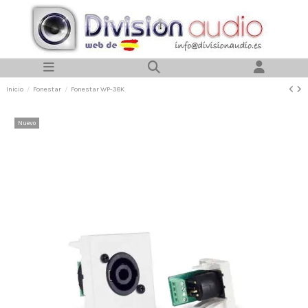
Inicio
Fonestar
Fonestar WP-38K
Nuevo