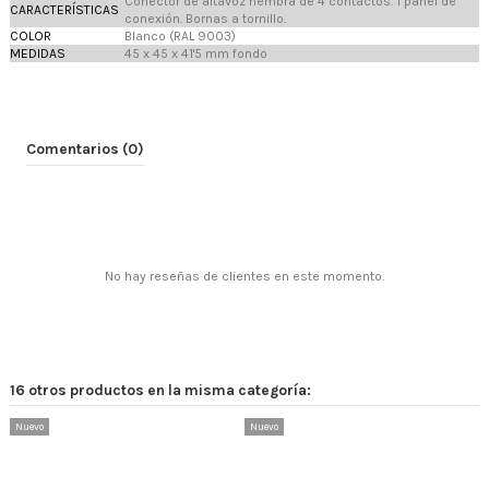
Conector de altavoz hembra de 4 contactos. 1 panel de
CARACTERÍSTICAS
conexión. Bornas a tornillo.
COLOR
Blanco (RAL 9003)
MEDIDAS
45 x 45 x 41'5 mm fondo
Comentarios (0)
No hay reseñas de clientes en este momento.
16 otros productos en la misma categoría:
Nuevo
Nuevo