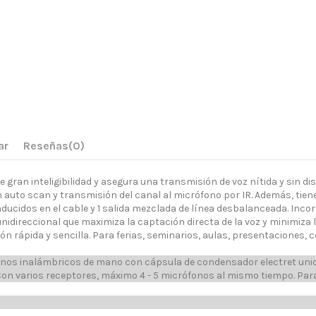
ar
Reseñas
(0)
ran inteligibilidad y asegura una transmisión de voz nítida y sin dis
n auto scan y transmisión del canal al micrófono por IR. Además, tie
inducidos en el cable y 1 salida mezclada de línea desbalanceada. In
ireccional que maximiza la captación directa de la voz y minimiza l
ón rápida y sencilla. Para ferias, seminarios, aulas, presentaciones, c
onos inalámbricos de mano con cápsula de condensador electret unidi
on varios receptores, máximo 4 - 5 micrófonos al mismo tiempo. Par