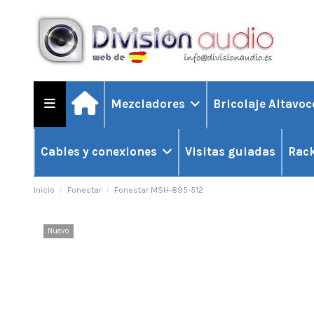
Mezcladores
Bricolaje Altavo
Visitas guiadas
Cables y conexiones
Rack
Inicio
Fonestar
Fonestar MSH-895-512
Nuevo