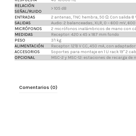
RELACIÓN
> 105 dB
SEÑAL/RUIDO
ENTRADAS
2 antenas, TNC hembra, 50 Ω. Con salida 8
SALIDAS
Audio: 2 balanceadas, XLR, 0 ~ 600 mV, 600
MICRÓFONOS
2 micrófonos inalámbricos de mano con cá
MEDIDAS
Receptor: 420 x 45 x 187 mm fondo
PESO
3'1 kg
ALIMENTACIÓN
Receptor: 12'8 V CC, 450 mA, con adaptador
ACCESORIOS
Soportes para montaje en 1 U rack 19'' 2 c
OPCIONAL
MSC-2 y MSC-12: estaciones de recarga de
Comentarios (0)