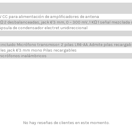
 V CC para alimentación de amplificadores de antena
 Ω 2 desbalanceadas, jack 6'3 mm, 0 ~ 300 mV, 1 KΩ 1 señal mezclada 
psula de condensador electret unidireccional
 incluido Micrófono transmisor: 2 pilas LR6-AA. Admite pilas recargab
ables jack 6'3 mm mono Pilas recargables
 micrófonos inalámbricos
No hay reseñas de clientes en este momento.