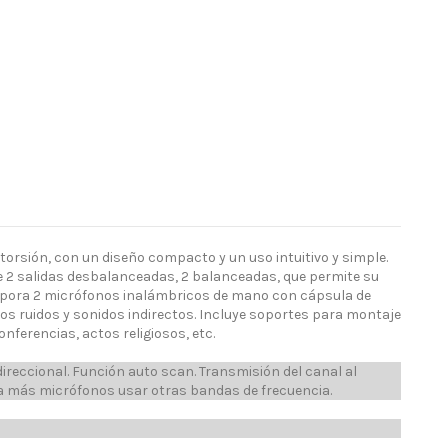
torsión, con un diseño compacto y un uso intuitivo y simple.
ne 2 salidas desbalanceadas, 2 balanceadas, que permite su
corpora 2 micrófonos inalámbricos de mano con cápsula de
os ruidos y sonidos indirectos. Incluye soportes para montaje
onferencias, actos religiosos, etc.
reccional. Función auto scan. Transmisión del canal al
a más micrófonos usar otras bandas de frecuencia.