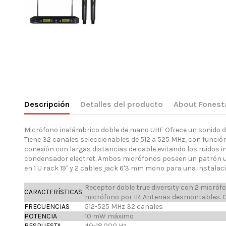
Descripción
Detalles del producto
About Fonest
Micrófono inalámbrico doble de mano UHF Ofrece un sonido de g
Tiene 32 canales seleccionables de 512 a 525 MHz, con funció
conexión con largas distancias de cable evitando los ruidos 
condensador electret. Ambos micrófonos poseen un patrón unid
en 1 U rack 19'' y 2 cables jack 6'3 mm mono para una instalaci
Receptor doble true diversity con 2 micróf
CARACTERÍSTICAS
micrófono por IR. Antenas desmontables. C
FRECUENCIAS
512-525 MHz 32 canales
POTENCIA
10 mW máximo
RESPUESTA
40-18.000 Hz