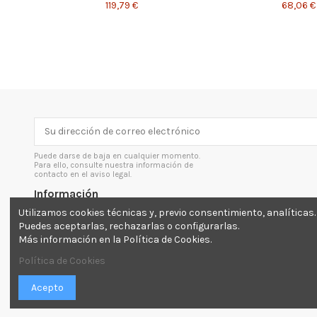
119,79 €
68,06 €
Puede darse de baja en cualquier momento.
Para ello, consulte nuestra información de
contacto en el aviso legal.
Información
Utilizamos cookies técnicas y, previo consentimiento, analíticas.
Envíos y devoluciones
Puedes aceptarlas, rechazarlas o configurarlas.
Más información en la Política de Cookies.
Aviso legal
Inicio
Política de Cookies
Acepto