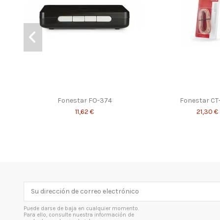
Fonestar FO-374
Fonestar CT
11,62 €
21,30 €
Puede darse de baja en cualquier momento.
Para ello, consulte nuestra información de