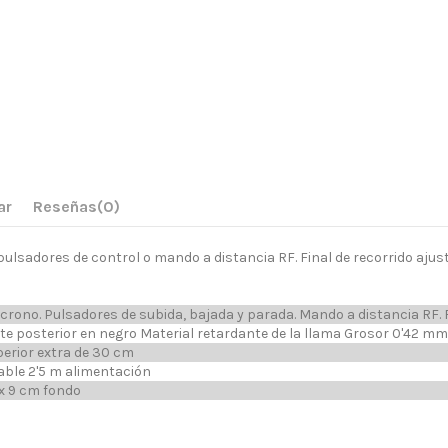
ar
Reseñas
(0)
ulsadores de control o mando a distancia RF. Final de recorrido ajus
crono. Pulsadores de subida, bajada y parada. Mando a distancia RF. F
rte posterior en negro Material retardante de la llama Grosor 0'42 mm
erior extra de 30 cm
able 2'5 m alimentación
9 x 9 cm fondo