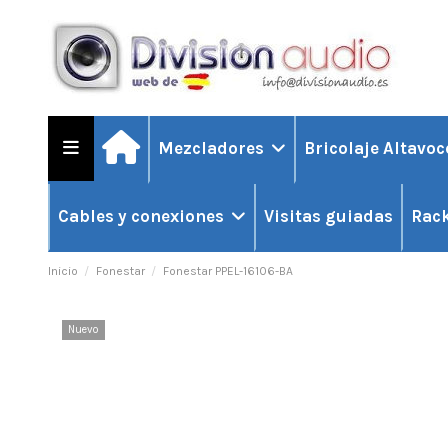
Mezcladores
Bricolaje Altavo
Visitas guiadas
Cables y conexiones
Rack
Inicio
Fonestar
Fonestar PPEL-16106-BA
Nuevo