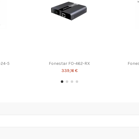
-24-5
Fonestar FO-462-RX
Fone
339,16 €