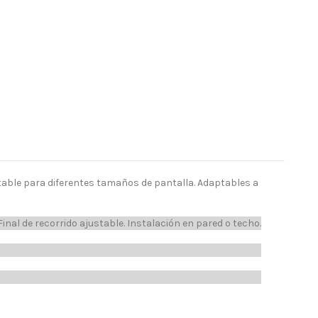
table para diferentes tamaños de pantalla. Adaptables a
inal de recorrido ajustable. Instalación en pared o techo.