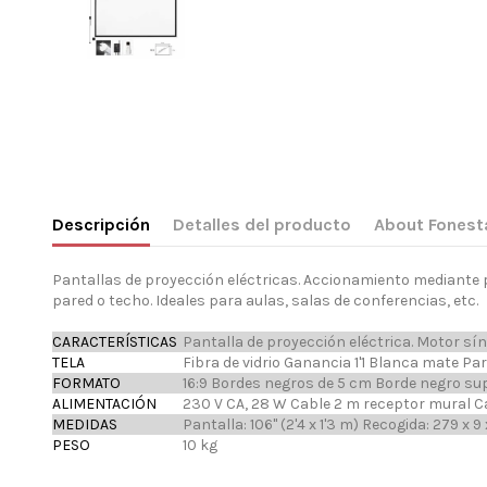
Descripción
Detalles del producto
About Fonest
Pantallas de proyección eléctricas. Accionamiento mediante p
pared o techo. Ideales para aulas, salas de conferencias, etc.
CARACTERÍSTICAS
Pantalla de proyección eléctrica. Motor sín
TELA
Fibra de vidrio Ganancia 1'1 Blanca mate Pa
FORMATO
16:9 Bordes negros de 5 cm Borde negro sup
ALIMENTACIÓN
230 V CA, 28 W Cable 2 m receptor mural C
MEDIDAS
Pantalla: 106" (2'4 x 1'3 m) Recogida: 279 x 
PESO
10 kg