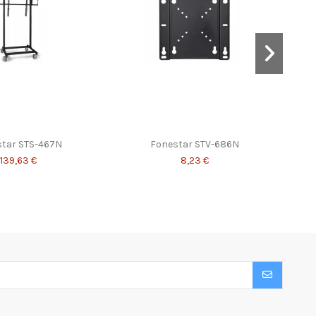
star STS-467N
Fonestar STV-686N
139,63 €
8,23 €