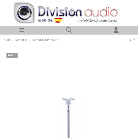
Inicio
Fonestar
Fonestar SPR-566P
Nuevo