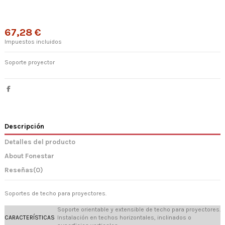
67,28 €
Impuestos incluidos
Soporte proyector
Descripción
Detalles del producto
About Fonestar
Reseñas
(0)
Soportes de techo para proyectores.
Soporte orientable y extensible de techo para proyectores.
CARACTERÍSTICAS
Instalación en techos horizontales, inclinados o