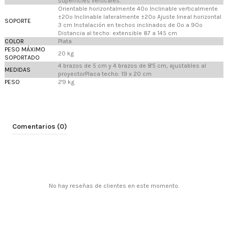
superficies verticales.
Orientable horizontalmente 40º Inclinable verticalmente
±20º Inclinable lateralmente ±20º Ajuste lineal horizontal
SOPORTE
3 cm Instalación en techos inclinados de 0º a 90º
Distancia al techo: extensible 87 a 145 cm
COLOR
Plata
PESO MÁXIMO
20 kg
SOPORTADO
4 brazos de 5 cm y 4 brazos de 8'5 cm, ajustables al
MEDIDAS
proyectorPlaca techo: 19 x 20 cm
PESO
2'9 kg
Comentarios (0)
No hay reseñas de clientes en este momento.