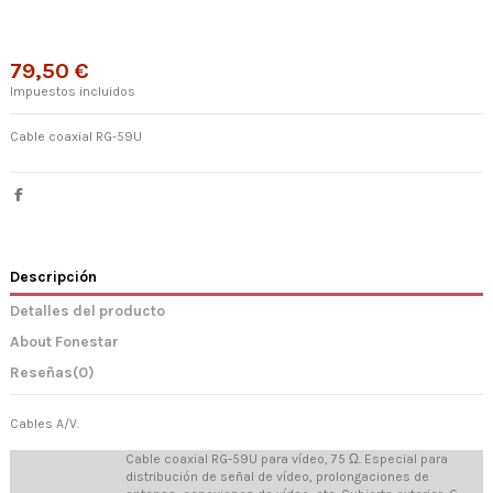
79,50 €
Impuestos incluidos
Cable coaxial RG-59U
Descripción
Detalles del producto
About Fonestar
Reseñas
(0)
Cables A/V.
Cable coaxial RG-59U para vídeo, 75 Ω. Especial para
distribución de señal de vídeo, prolongaciones de