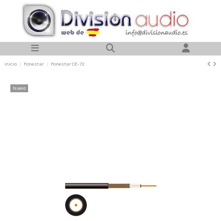
Inicio
Fonestar
Fonestar CE-72
Nuevo