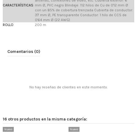
antenas, conexiones de vídeo, etc. Cubierta exterior: 6
CARACTERÍSTICAS
mm Ø, PVC negro Blindaje: 112 hilos de Cu de 0'12 mm Ø
con un 85% de cobertura trenzada Cubierta de conductor:
3'7 mm Ø, PE transparente Conductor: 1 hilo de CCS de
0'64 mm Ø (22 AWG)
ROLLO
200 m
Comentarios (0)
No hay reseñas de clientes en este momento.
16 otros productos en la misma categoría:
Nuevo
Nuevo