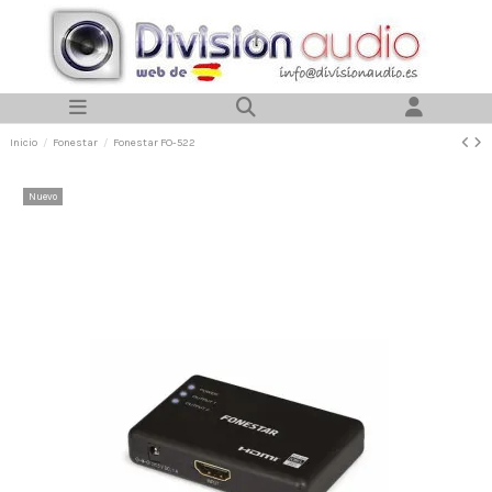
Inicio
Fonestar
Fonestar FO-522
Nuevo