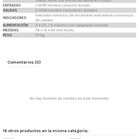
1080p. HDMI 1.3b. Ancho de banda 6'75 Gbps.
ENTRADAS
1 HDMI hembra conector dorado
SALIDAS
2 HDMI hembra conectores dorados
Indicador luminoso de encendido Indicadores luminosos
INDICADORES
de salidas
ALIMENTACIÓN
5 V CC, 1 A máximo con adaptador incluido
MEDIDAS
76 x 15 x 49 mm fondo
PESO
0'1 kg
Comentarios (0)
No hay reseñas de clientes en este momento.
16 otros productos en la misma categoría: