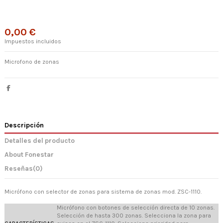
0,00 €
Impuestos incluidos
Microfono de zonas
Descripción
Detalles del producto
About Fonestar
Reseñas
(0)
Micrófono con selector de zonas para sistema de zonas mod. ZSC-1110.
Micrófono con botones de selección directa de 10 zonas.
Selección de hasta 300 zonas. Selecciona la zona para