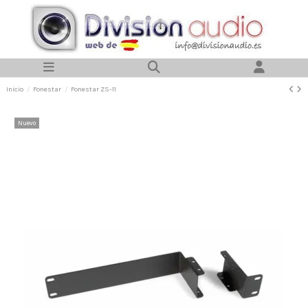
Inicio
Fonestar
Fonestar ZS-11
Nuevo