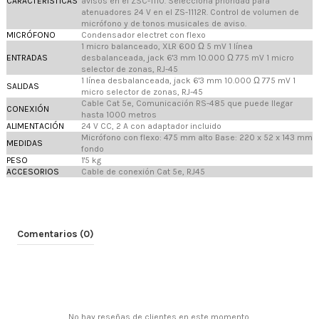
CARACTERÍSTICAS
avisos en el ZSC-1110. Selecciona prioridad para
atenuadores 24 V en el ZS-1112R. Control de volumen de
micrófono y de tonos musicales de aviso.
MICRÓFONO
Condensador electret con flexo
1 micro balanceado, XLR 600 Ω 5 mV 1 línea
ENTRADAS
desbalanceada, jack 6'3 mm 10.000 Ω 775 mV 1 micro
selector de zonas, RJ-45
1 línea desbalanceada, jack 6'3 mm 10.000 Ω 775 mV 1
SALIDAS
micro selector de zonas, RJ-45
Cable Cat 5e, Comunicación RS-485 que puede llegar
CONEXIÓN
hasta 1000 metros
ALIMENTACIÓN
24 V CC, 2 A con adaptador incluido
Micrófono con flexo: 475 mm alto Base: 220 x 52 x 143 mm
MEDIDAS
fondo
PESO
1'5 kg
ACCESORIOS
Cable de conexión Cat 5e, RJ45
Comentarios (0)
No hay reseñas de clientes en este momento.