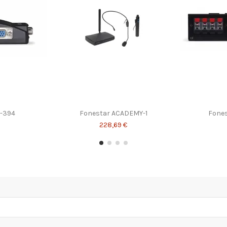
O-394
Fonestar ACADEMY-1
Fones
228,69 €