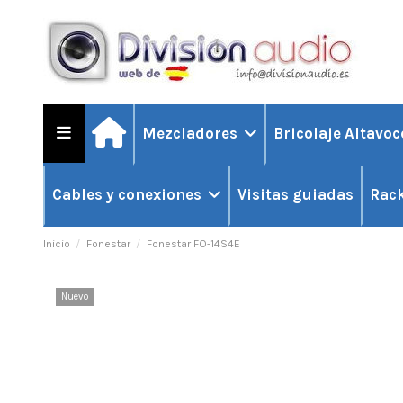
Mezcladores
Bricolaje Altavo
Visitas guiadas
Cables y conexiones
Rack
Inicio
Fonestar
Fonestar FO-14S4E
Nuevo