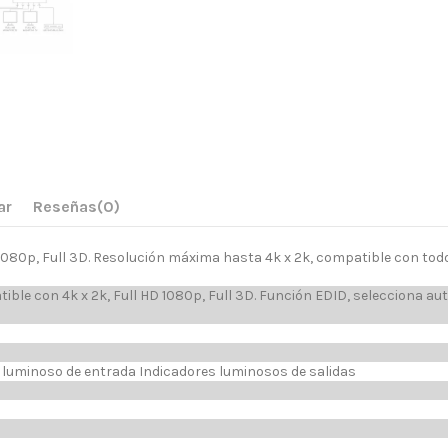
ar
Reseñas
(0)
 HD 1080p, Full 3D. Resolución máxima hasta 4k x 2k, compatible con tod
atible con 4k x 2k, Full HD 1080p, Full 3D. Función EDID, selecciona
 luminoso de entrada Indicadores luminosos de salidas