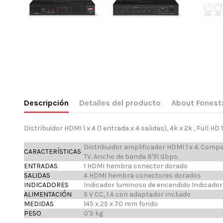
Descripción
Detalles del producto
About Fonest
Distribuidor HDMI 1 x 4 (1 entrada x 4 salidas), 4k x 2k , Full
Distribuidor amplificador HDMI 1 x 4. Comp
CARACTERÍSTICAS
TV. Ancho de banda 8'91 Gbps.
ENTRADAS
1 HDMI hembra conector dorado
SALIDAS
4 HDMI hembra conectores dorados
INDICADORES
Indicador luminoso de encendido Indicador
ALIMENTACIÓN
5 V CC, 1 A con adaptador incluido
MEDIDAS
145 x 25 x 70 mm fondo
PESO
0'3 kg