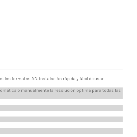
os los formatos 3D. Instalación rápida y fácil de usar.
 automática o manualmente la resolución óptima para todas las