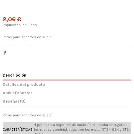
2,06 €
Impuestos incluidos
Patas para soportes de suelo
Descripción
Detalles del producto
About Fonestar
Reseñas
(0)
Patas para soportes de suelo
4 patas para soportes de suelo. Para instalar en lugar de
CARACTERÍSTICAS
las ruedas suministradas con los mods. STS-463N y STS-