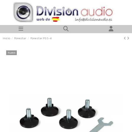
Inicio
Fonestar
Fonestar PSS-4
Nuevo