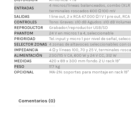
4 micros/líneas balanceados, combo (XLR y j
ENTRADAS
terminales roscados 600 Ω 100 mV
SALIDAS
1 line out, 2 x RCA 47.000 Ω 1 V 1 pre out, 
CONTROLES
Tono: Graves: ±10 dB Agudos: ±10 dB Volume
REPRODUCTOR
Grabador/reproductor USB/SD
PHANTOM
24 V en micros 1 a 4, seleccionable
PRIORIDAD
Tel. input y micro 1 por nivel de señal, selec
SELECTOR ZONAS
4 zonas de altavoces seleccionables con c
IMPEDANCIA
4 Ω y líneas 100, 70 y 25 V, terminales rosc
ALIMENTACIÓN
230/115 V CA, 600 W y 24 V CC, 312 W
MEDIDAS
420 x 89 x 300 mm fondo. 2 U rack 19''
PESO
11'7 kg
OPCIONAL
MA-2N: soportes para montaje en rack 19"
Comentarios (0)