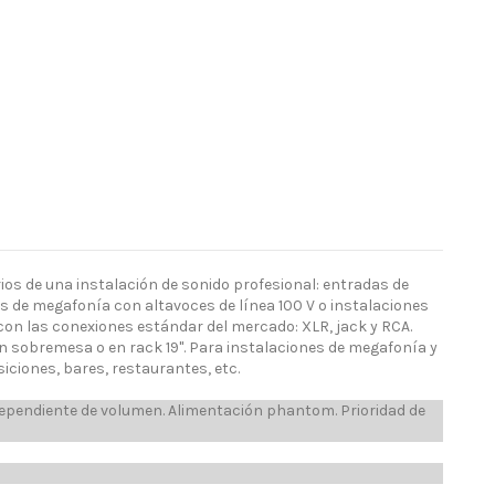
s de una instalación de sonido profesional: entradas de
s de megafonía con altavoces de línea 100 V o instalaciones
on las conexiones estándar del mercado: XLR, jack y RCA.
n sobremesa o en rack 19". Para instalaciones de megafonía y
ciones, bares, restaurantes, etc.
ependiente de volumen. Alimentación phantom. Prioridad de