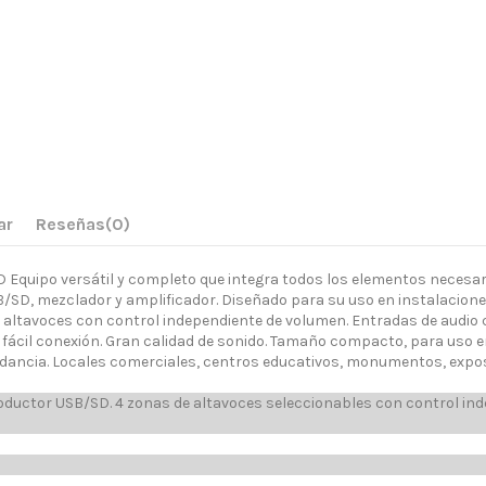
ar
Reseñas
(0)
quipo versátil y completo que integra todos los elementos necesario
B/SD, mezclador y amplificador. Diseñado para su uso en instalacione
altavoces con control independiente de volumen. Entradas de audio c
fácil conexión. Gran calidad de sonido. Tamaño compacto, para uso e
dancia. Locales comerciales, centros educativos, monumentos, exposi
ductor USB/SD. 4 zonas de altavoces seleccionables con control ind