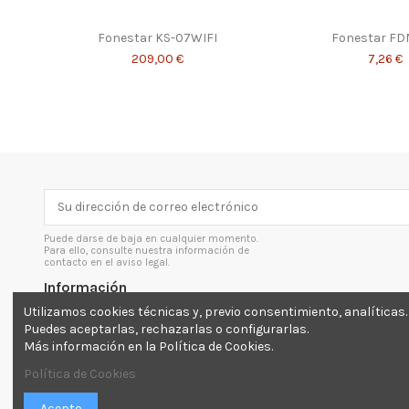
Fonestar KS-07WIFI
Fonestar FD
209,00 €
7,26 €
Puede darse de baja en cualquier momento.
Para ello, consulte nuestra información de
contacto en el aviso legal.
Información
Utilizamos cookies técnicas y, previo consentimiento, analíticas.
Envíos y devoluciones
Puedes aceptarlas, rechazarlas o configurarlas.
Más información en la Política de Cookies.
Aviso legal
Inicio
Política de Cookies
Acepto