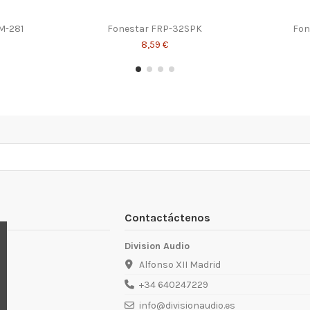
M-281
Fonestar FRP-32SPK
Fon
8,59 €
Contactáctenos
Division Audio
Alfonso XII Madrid
+34 640247229
info@divisionaudio.es