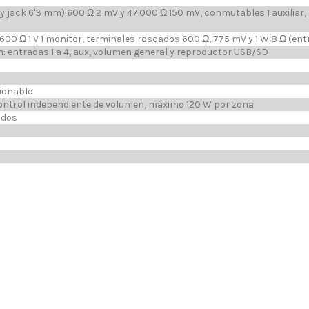
ack 6'3 mm) 600 Ω 2 mV y 47.000 Ω 150 mV, conmutables 1 auxiliar, 2 x
RCA 600 Ω 1 V 1 monitor, terminales roscados 600 Ω, 775 mV y 1 W 8 Ω (en
n: entradas 1 a 4, aux, volumen general y reproductor USB/SD
cionable
ontrol independiente de volumen, máximo 120 W por zona
ados