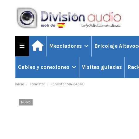
Mezcladores
Bricolaje Altavo
Visitas guiadas
Cables y conexiones
Rack
Inicio
Fonestar
Fonestar MA-245GU
Nuevo