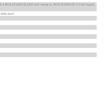
 RCA 47.000 Ω 300 mV 1 amp in, RCA 10.000 Ω 1 V 1 tel. input,
trada aux)