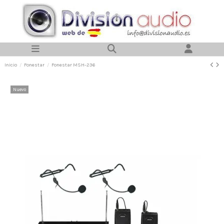
Inicio
Fonestar
Fonestar MSH-236
Nuevo