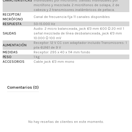
CARACTERÍSTICAS
individuales por micrófono. Salidas individuales por
micrófono y mezclada. 2 micrófonos de solapa, 2 de
cabeza y 2 transmisores inalámbricos de petaca.
RECEPTOR/
Canal de frecuencia fija 11 canales disponibles
MICRÓFONO
RESPUESTA
50-15.000 Hz
Audio: 2 micro balanceada, jack 6'3 mm 600 Ω 20 mV 1
SALIDAS
señal mezclada de línea desbalanceada, jack 6'3 mm
10.000 Ω 100 mV
Receptor: 12 V CC con adaptador incluido Transmisores: 1
ALIMENTACIÓN
pila 6LR61 de 9 V
MEDIDAS
Receptor: 295 x 40 x 114 mm fondo
PESO
1 kg
ACCESORIOS
Cable jack 6'3 mm mono
Comentarios (0)
No hay reseñas de clientes en este momento.