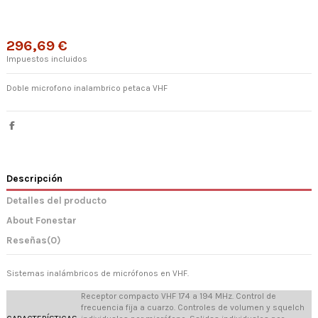
296,69 €
Impuestos incluidos
Doble microfono inalambrico petaca VHF
Descripción
Detalles del producto
About Fonestar
Reseñas
(0)
Sistemas inalámbricos de micrófonos en VHF.
Receptor compacto VHF 174 a 194 MHz. Control de
frecuencia fija a cuarzo. Controles de volumen y squelch