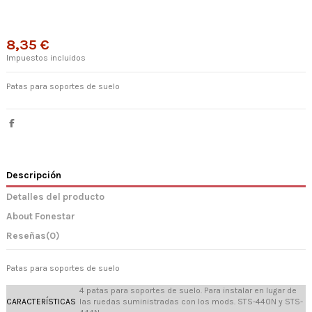
8,35 €
Impuestos incluidos
Patas para soportes de suelo
Descripción
Detalles del producto
About Fonestar
Reseñas
(0)
Patas para soportes de suelo
4 patas para soportes de suelo. Para instalar en lugar de
CARACTERÍSTICAS
las ruedas suministradas con los mods. STS-440N y STS-