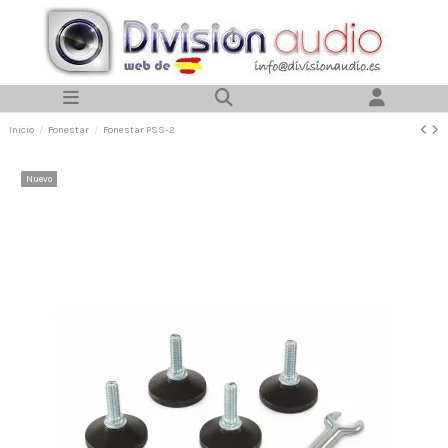
Inicio
Fonestar
Fonestar PSS-2
Nuevo