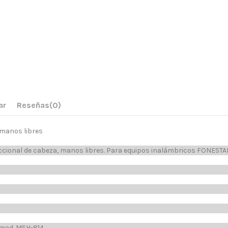
ar
Reseñas
(0)
 manos libres
ccional de cabeza, manos libres. Para equipos inalámbricos FONESTA
mod. MSH-814