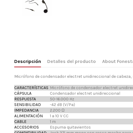
Descripción
Detalles del producto
About Fonest
Micrófono de condensador electret unidireccional de cabeza,
CARACTERÍSTICAS
Micrófono de condensador electret unidire
CÁPSULA
Condensador electret unidireccional
RESPUESTA
50-16.000 Hz
SENSIBILIDAD
-42 dB (V/Pa)
IMPEDANCIA
2.200 Ω
ALIMENTACIÓN
1 a 10 V CC
CABLE
1 m
ACCESORIOS
Espuma quitavientos
COMPATIBILIDAD
Jack 3'5 mm mono con rosca macho para 