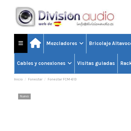
Mezcladores
Bricolaje Altavo
Visitas guiadas
Cables y conexiones
Rack
Inicio
Fonestar
Fonestar FCM-613
Nuevo