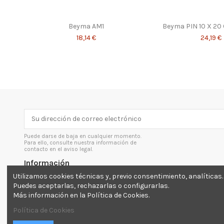
Beyma AM1
Beyma PIN 10 X 20
18,14 €
24,19 €
Puede darse de baja en cualquier momento.
Para ello, consulte nuestra información de
contacto en el aviso legal.
Información
Utilizamos cookies técnicas y, previo consentimiento, analíticas.
Envíos y devoluciones
Puedes aceptarlas, rechazarlas o configurarlas.
Más información en la Política de Cookies.
Aviso legal
Inicio
Política de Cookies