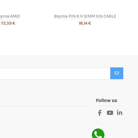
eyma AM21
Beyma PIN 8 X 12MM SIN CABLE
Be
72,59 €
18,14 €
Follow us