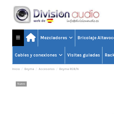
Mezcladores
Bricolaje Altavo
Visitas guiadas
Cables y conexiones
Rack
Inicio
Beyma
Accesorios
Beyma RE8/N
Nuevo