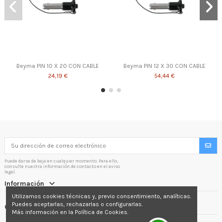
Beyma PIN 10 X 20 CON CABLE
Beyma PIN 12 X 30 CON CABLE
24,19 €
54,44 €
Puede darse de baja en cualquier momento. Para ello,
consulte nuestra información de contacto en el aviso
legal.
Información
Utilizamos cookies técnicas y, previo consentimiento, analíticas.
Puedes aceptarlas, rechazarlas o configurarlas.
Contactáctenos
Más información en la Política de Cookies.