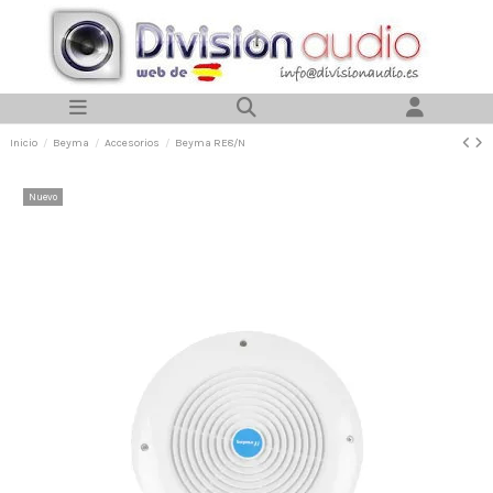
Inicio
Beyma
Accesorios
Beyma RE8/N
Nuevo