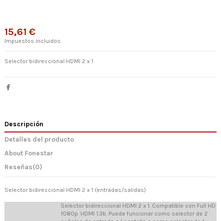
15,61 €
Impuestos incluidos
Selector bidireccional HDMI 2 x 1
Descripción
Detalles del producto
About Fonestar
Reseñas
(0)
Selector bidireccional HDMI 2 x 1 (entradas/salidas)
Selector bidireccional HDMI 2 x 1. Compatible con Full HD
1080p. HDMI 1.3b. Puede funcionar como selector de 2