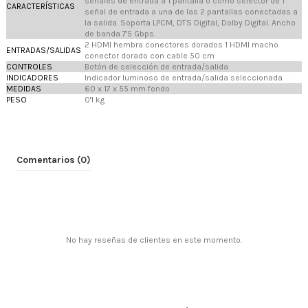
señales de entrada a 1 pantalla o como selector de 1
CARACTERÍSTICAS
señal de entrada a una de las 2 pantallas conectadas a
la salida. Soporta LPCM, DTS Digital, Dolby Digital. Ancho
de banda 7'5 Gbps.
2 HDMI hembra conectores dorados 1 HDMI macho
ENTRADAS/SALIDAS
conector dorado con cable 50 cm
CONTROLES
Botón de selección de entrada/salida
INDICADORES
Indicador luminoso de entrada/salida seleccionada
MEDIDAS
60 x 17 x 55 mm fondo
PESO
0'1 kg
Comentarios (0)
No hay reseñas de clientes en este momento.