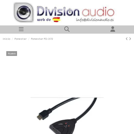
Inicio
Fonestar
Fonestar FO-372
Nuevo