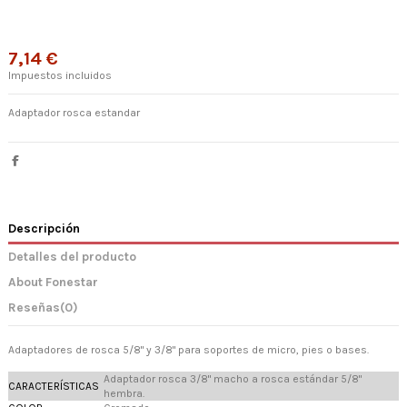
7,14 €
Impuestos incluidos
Adaptador rosca estandar
Descripción
Detalles del producto
About Fonestar
Reseñas
(0)
Adaptadores de rosca 5/8" y 3/8" para soportes de micro, pies o bases.
Adaptador rosca 3/8" macho a rosca estándar 5/8"
CARACTERÍSTICAS
hembra.