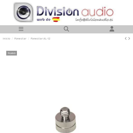
Inicio
Fonestar
Fonestar AL-12
Nuevo