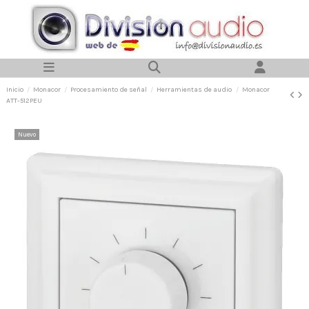
Inicio
Monacor
Procesamiento de señal
Herramientas de audio
Monacor
ATT-512PEU
Nuevo