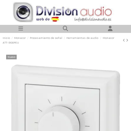
Inicio
Monacor
Procesamiento de señal
Herramientas de audio
Monacor
ATT-5100PEU
Nuevo