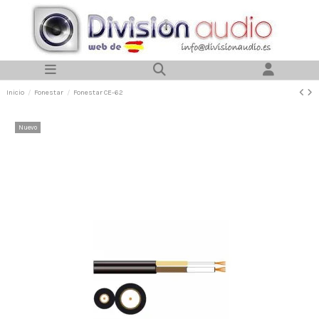
Inicio
Fonestar
Fonestar CE-62
Nuevo