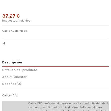
37,27 €
Impuestos incluidos
Cable Audio Video
Descripción
Detalles del producto
About Fonestar
Reseñas
(0)
Cables A/V.
Cable OFC profesional paralelo de alta conductividad de 2
conductores blindados individualmenteEspecial para