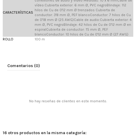
conexiones de audio y vídeo Medidas: 10 x 6 mmCable de
vídeo:Cubierta exterior: 6 mm Ø, PVC negroBlindaje: 112
hilos de Cu de 0'12 mm Ø trenzados Cubierta de
CARACTERÍSTICAS
conductor: 3'8 mm Ø, PEF blancoConductor: 7 hilos de Cu
de 0'18 mm Ø (25 AWG)Cable de audio:Cubierta exterior: 4
mm Ø, PVC negroBlindaje: 42 hilos de Cu de 0'12 mm Ø en
espiralCubierta de conductor: 1'5 mm Ø, PEF
blancoConductor: 10 hilos de Cu de 0'12 mm Ø (27 AWG)
ROLLO
100 m
Comentarios (0)
No hay reseñas de clientes en este momento.
16 otros productos en la misma categoría: