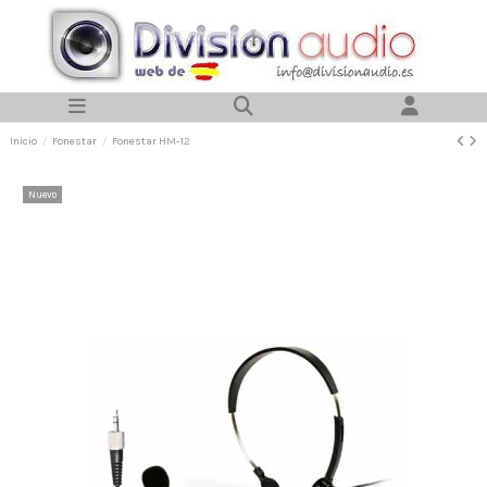
Inicio
Fonestar
Fonestar HM-12
Nuevo