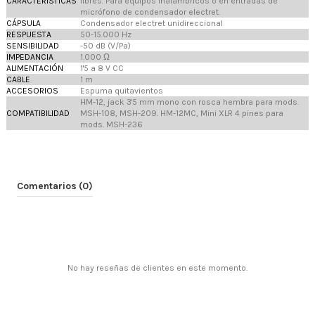
CARACTERÍSTICAS
libres. Para equipos inalámbricos o en entradas de
micrófono de condensador electret.
CÁPSULA
Condensador electret unidireccional
RESPUESTA
50-15.000 Hz
SENSIBILIDAD
-50 dB (V/Pa)
IMPEDANCIA
1.000 Ω
ALIMENTACIÓN
1'5 a 8 V CC
CABLE
1 m
ACCESORIOS
Espuma quitavientos
HM-12, jack 3'5 mm mono con rosca hembra para mods.
COMPATIBILIDAD
MSH-108, MSH-209. HM-12MC, Mini XLR 4 pines para
mods. MSH-236
Comentarios (0)
No hay reseñas de clientes en este momento.